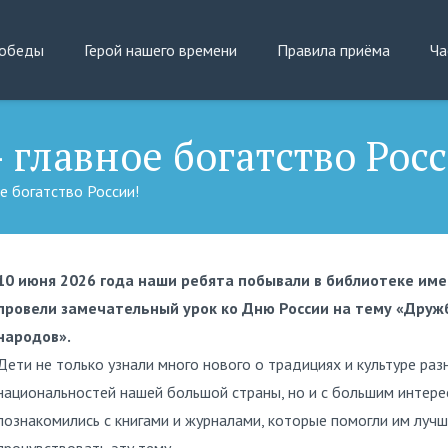
Победы
Герой нашего времени
Правила приёма
Ча
 главное богатство Рос
е богатство России!
10 июня 2026 года наши ребята побывали в библиотеке имени
провели замечательный урок ко Дню России на тему «Дружб
народов».
Дети не только узнали много нового о традициях и культуре раз
национальностей нашей большой страны, но и с большим интер
познакомились с книгами и журналами, которые помогли им луч