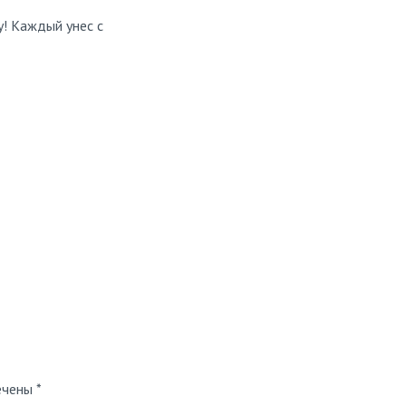
! Каждый унес с
ечены
*