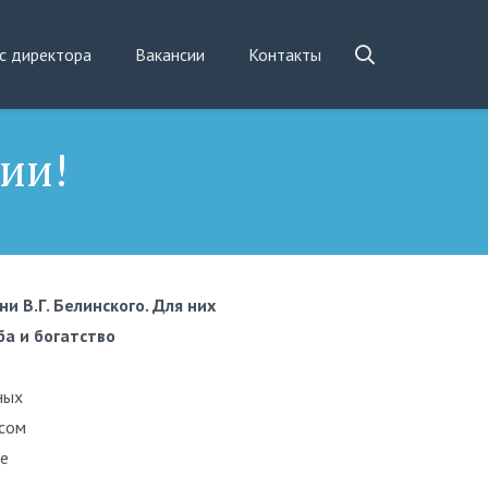
с директора
Вакансии
Контакты
сии!
 В.Г. Белинского. Для них
а и богатство
ных
есом
ше